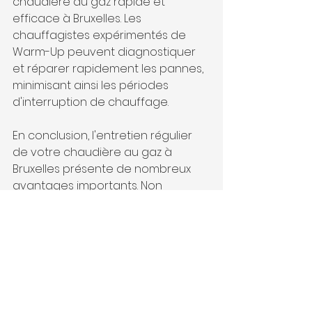
chaudière au gaz rapide et 
efficace à Bruxelles. Les 
chauffagistes expérimentés de 
Warm-Up peuvent diagnostiquer 
et réparer rapidement les pannes, 
minimisant ainsi les périodes 
d'interruption de chauffage.
En conclusion, l'entretien régulier 
de votre chaudière au gaz à 
Bruxelles présente de nombreux 
avantages importants. Non 
seulement il assure votre sécurité 
et celle de votre famille, mais il 
permet également d'optimiser 
l'efficacité énergétique de votre 
système de chauffage, de 
prolonger sa durée de vie et de 
réduire les pannes coûteuses. De 