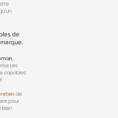
ette 
 qu'un 
bles de 
 marque. 
ssman
, 
ise. Les 
re capables 
.
tretien
 de 
ment pour 
 bien 