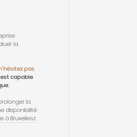
eprise 
luer la 
n'hésitez pas 
est capable 
ue. 
prolonger la 
 disponibilité 
 à Bruxelles.z