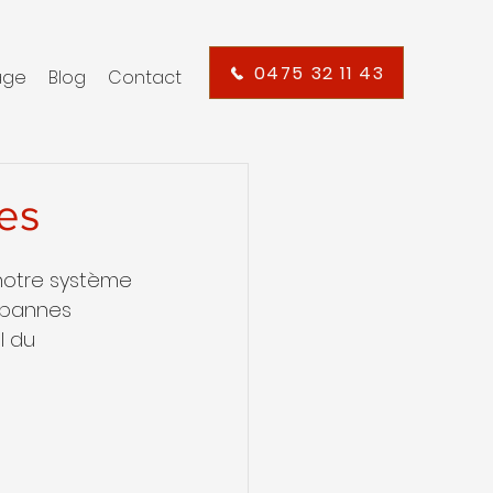
0475 32 11 43
age
Blog
Contact
es
 notre système 
 pannes 
l du 